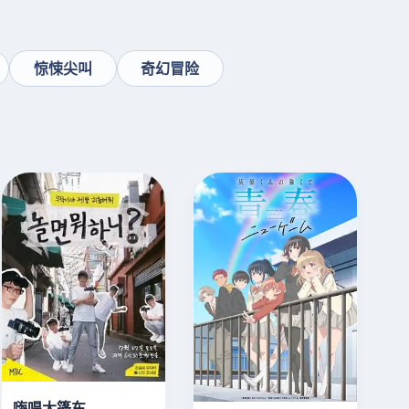
惊悚尖叫
奇幻冒险
嗨唱大篷车