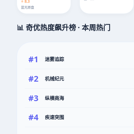
⭐ 8.3
蓝光原盘
📊 奇优热度飙升榜 · 本周热门
#1
迷雾追踪
#2
机械纪元
#3
纵横商海
#4
疾速突围