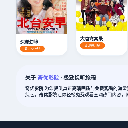
大唐诡案录
深渊幻境
⏳ 即将开播
⏳ 6.22上线
关于
奇优影院
· 极致视听旅程
奇优影院
为您提供真正
高清画质
与
免费观看
的海量
综艺。
奇优影院
让你轻松
免费观看
全网热门内容，