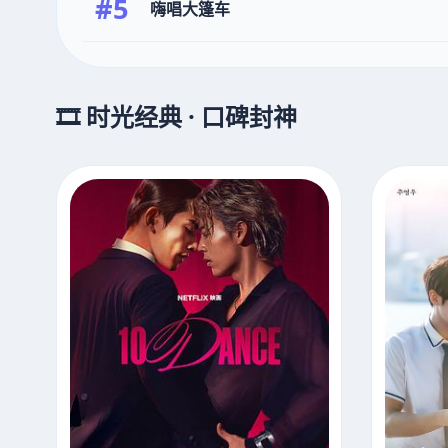
#5
嗨唱大篷车
🎞️ 时光经典 · 口碑封神