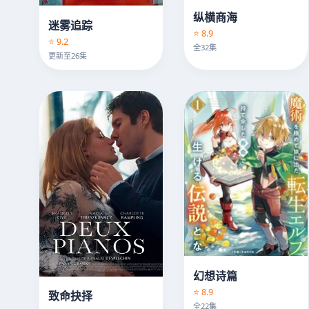
纵横商海
迷雾追踪
⭐ 8.9
⭐ 9.2
全32集
更新至26集
幻想诗篇
⭐ 8.9
致命抉择
全22集