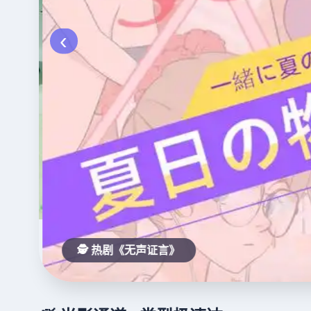
‹
🕵️ 热剧《无声证言》