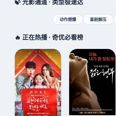
🍃 光影通道 · 类型极速达
动作燃爆
喜剧解压
🔥 正在热播 · 奇优必看榜