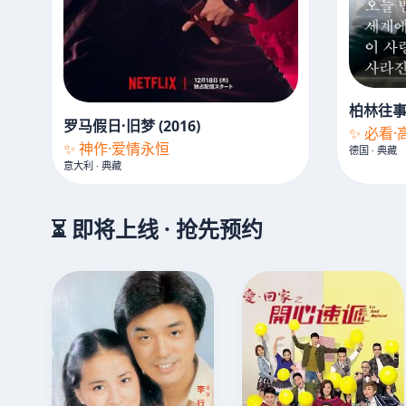
柏林往事 (
罗马假日·旧梦 (2016)
✨ 必看
✨ 神作·爱情永恒
德国 · 典藏
意大利 · 典藏
⏳ 即将上线 · 抢先预约